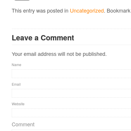
This entry was posted in
Uncategorized
. Bookmark
Leave a Comment
Your email address will not be published.
Name
Email
Website
Comment