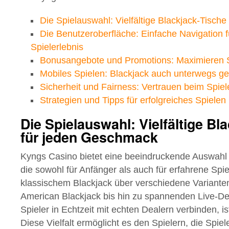
Die Spielauswahl: Vielfältige Blackjack-Tisch
Die Benutzeroberfläche: Einfache Navigation f
Spielerlebnis
Bonusangebote und Promotions: Maximieren 
Mobiles Spielen: Blackjack auch unterwegs g
Sicherheit und Fairness: Vertrauen beim Spie
Strategien und Tipps für erfolgreiches Spiele
Die Spielauswahl: Vielfältige Bl
für jeden Geschmack
Kyngs Casino bietet eine beeindruckende Auswahl 
die sowohl für Anfänger als auch für erfahrene Spie
klassischem Blackjack über verschiedene Variant
American Blackjack bis hin zu spannenden Live-De
Spieler in Echtzeit mit echten Dealern verbinden, is
Diese Vielfalt ermöglicht es den Spielern, die Spie