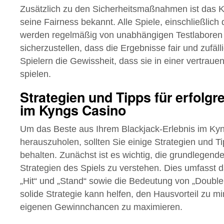
Zusätzlich zu den Sicherheitsmaßnahmen ist das K
seine Fairness bekannt. Alle Spiele, einschließlich
werden regelmäßig von unabhängigen Testlaboren 
sicherzustellen, dass die Ergebnisse fair und zufäll
Spielern die Gewissheit, dass sie in einer vertr
spielen.
Strategien und Tipps für erfolgr
im Kyngs Casino
Um das Beste aus Ihrem Blackjack-Erlebnis im Ky
herauszuholen, sollten Sie einige Strategien und T
behalten. Zunächst ist es wichtig, die grundlegen
Strategien des Spiels zu verstehen. Dies umfasst 
„Hit“ und „Stand“ sowie die Bedeutung von „Double
solide Strategie kann helfen, den Hausvorteil zu m
eigenen Gewinnchancen zu maximieren.